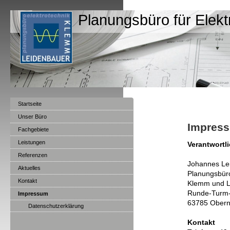
Planungsbüro für Elek
Startseite
Unser Büro
Impres
Fachgebiete
Leistungen
Verantwortli
Referenzen
Johannes Le
Aktuelles
Planungsbüro
Kontakt
Klemm und 
Runde-Turm-
Impressum
63785 Obern
Datenschutzerklärung
Kontakt